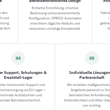
he
Betreiberorientiertes Design
Att
Einfache Einrichtung, intuitive
r den
Fabri
Bedienung und praxisorientierte
lt und
–
Konfiguration. OPROO-Automaten
istung
gebra
erleichtern tägliche Abläufe und
 ab dem
G
reduzieren unnötige Komplexität.
04
05
er Support, Schulungen &
Individuelle Lösunge
Ersatzteil-Lager
Partnerschaft
ller technischer Support und
Wir erstellen maßgeschnei
zteilversorgung via EU-Lager –
Angebote passend zu Ihr
 minimale Ausfallzeiten und
betrieblichen Anforderung
ximale Betriebssicherheit.
Verbindlichkeit und After-Sal
uns wichtig.