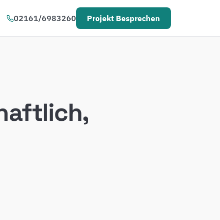
02161/6983260
Projekt Besprechen
aftlich,