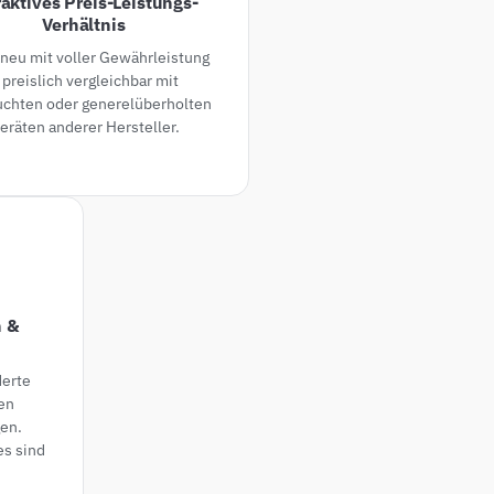
raktives Preis-Leistungs-
Verhältnis
kneu mit voller Gewährleistung
 preislich vergleichbar mit
uchten oder generelüberholten
eräten anderer Hersteller.
n &
derte
en
en.
es sind